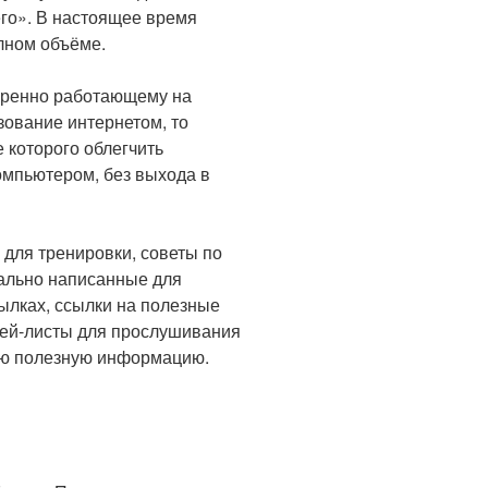
го». В настоящее время
лном объёме.
веренно работающему на
ование интернетом, то
 которого облегчить
омпьютером, без выхода в
для тренировки, советы по
иально написанные для
ылках, ссылки на полезные
плей-листы для прослушивания
гую полезную информацию.