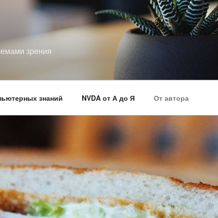
лемами зрения
пьютерных знаний
NVDA от А до Я
От автора