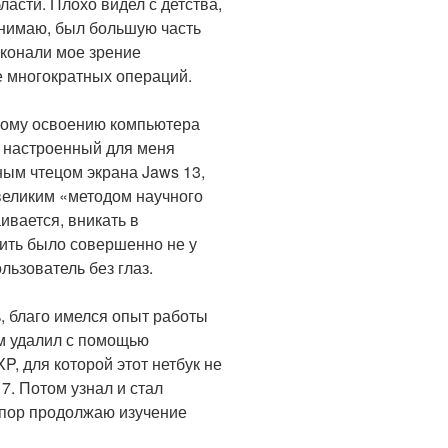
асти. Плохо видел с детства,
понимаю, был большую часть
конали мое зрение
е многократных операций.
ьному освоению компьютера
л настроенный для меня
ным чтецом экрана Jaws 13,
великим «методом научного
ивается, вникать в
ить было совершенно не у
льзователь без глаз.
, благо имелся опыт работы
ом удалил с помощью
, для которой этот нетбук не
7. Потом узнал и стал
 пор продолжаю изучение