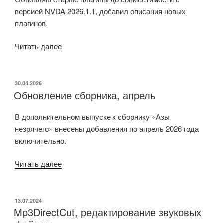
версией NVDA 2026.1.1, добавил описания новых
плагинов.
«Плагины,
Читать далее
обновил
6,
добавил
ОПУБЛИКОВАНО
30.04.2026
Обновление сборника, апрель
описания
новых
В дополнительном выпуске к сборнику «Азы
14,
незрячего» внесены добавления по апрель 2026 года
выделил
включительно.
новый
раздел»
«Обновление
Читать далее
сборника,
апрель»
ОПУБЛИКОВАНО
13.07.2024
Mp3DirectCut, редактирование звуковых