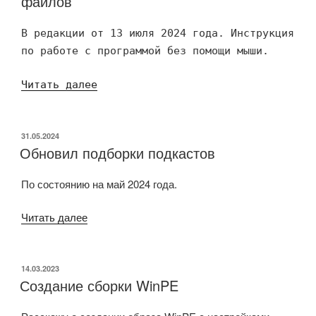
файлов
В редакции от 13 июля 2024 года. Инструкция
по работе с программой без помощи мыши.
«Mp3DirectCut,
Читать далее
редактирование
звуковых
файлов»
ОПУБЛИКОВАНО
31.05.2024
Обновил подборки подкастов
По состоянию на май 2024 года.
«Обновил
Читать далее
подборки
подкастов»
ОПУБЛИКОВАНО
14.03.2023
Создание сборки WinPE