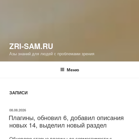
ZRI-SAM.RU
Азы знаний для людей с проблемами зрения
Меню
ЗАПИСИ
ОПУБЛИКОВАНО
08.08.2026
Плагины, обновил 6, добавил описания
новых 14, выделил новый раздел
Обновляю старые плагины до совместимости с