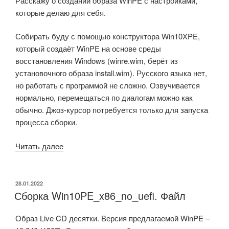
Расскажу о создании образа WinPE с настройками,
которые делаю для себя.
Собирать буду с помощью конструктора Win10XPE,
который создаёт WinPE на основе среды
восстановления Windows (winre.wim, берёт из
установочного образа install.wim). Русского языка нет,
но работать с программой не сложно. Озвучивается
нормально, перемещаться по диалогам можно как
обычно. Джоз-курсор потребуется только для запуска
процесса сборки.
«Создание
Читать далее
сборки
WinPE»
ОПУБЛИКОВАНО
28.01.2022
Сборка Win10PE_x86_no_uefi. Файл
Образ Live CD десятки. Версия предлагаемой WinPE –