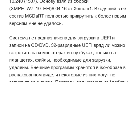
10.240 (1507). Основу взял из сборки
(XMPE_W7_10_EFI)8.04.16 от Xemom1. Входящий в её
состав MSDaRT полностью прикрутить к более новым
версиям мне не удалось.
Система не предназначена для загрузки в UEFI и
записи на CD/DVD. 32-разрядные UEFI вряд ли можно
встретить на компьютерах и ноутбуках, только на
планшетах, файлы, необходимые для загрузки,
удалены. Внешние программы хранятся в iso-образе в
распакованном виде, и некоторые из них могут не
запуститься с диска. Поэтому, для нормальной работы
– запуск с загрузочной флешки, которой в работающей
WinPE присваивается буква Y.
«Сборка
Читать далее
Win10PE_x86_no_uefi.
Файл»
ОПУБЛИКОВАНО
03.10.2021