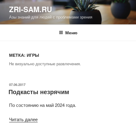
Перейти
ZRI-SAM.RU
к
Азы знаний для людей с проблемами зрения
содержимому
Меню
МЕТКА:
ИГРЫ
Не визуально доступные развлечения.
ОПУБЛИКОВАНО
07.06.2017
Подкасты незрячим
По состоянию на май 2024 года.
«Подкасты
Читать далее
незрячим»