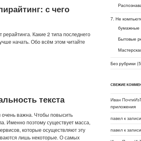
Распознав
пирайтинг: с чего
7. Не компьют
бумажные 
т рерайтинга. Какие 2 типа последнего
Бытовые р
лучше начать. Обо всём этом читайте
Мастерска
Без рубрики
(5
СВЕЖИЕ КОММЕ
альность текста
Иван ПочтиИз
приложения
и очень важна. Чтобы повысить
павел
к запис
ла. Именно поэтому существует масса,
-сервисов, которые осуществляют эту
павел
к запис
иваются лишь некоторые. О самых