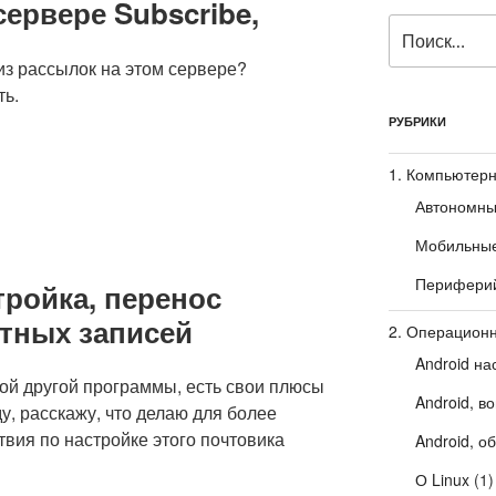
ервере Subscribe,
Искать:
из рассылок на этом сервере?
ть.
РУБРИКИ
1. Компьютерн
Автономны
Мобильные
Периферий
тройка, перенос
ётных записей
2. Операцион
Android на
любой другой программы, есть свои плюсы
Android, в
у, расскажу, что делаю для более
вия по настройке этого почтовика
Android, о
О Linux
(1)