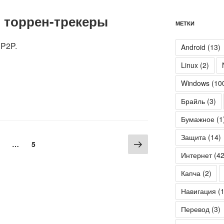
з торрен-трекеры
МЕТКИ
 P2P.
Android
(13)
Linux
(2)
Windows
(10
Брайль
(3)
Бумажное
(1
Защита
(14)
Следующая
ница
траница
Страница
…
5
страница
Интернет
(42
Капча
(2)
Навигация
(1
Перевод
(3)