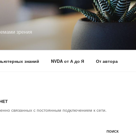
лемами зрения
пьютерных знаний
NVDA от А до Я
От автора
РНЕТ
енно связанных с постоянным подключением к сети.
ПОИСК