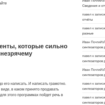
Иван ПочтиИз
айте
Сведения и от
павел
к запис
отчёты
павел
к запис
разные
Иван ПочтиИз
енты, которые сильно
синтезаторов 
 незрячему
павел
к запис
синтезаторов 
Иван ПочтиИз
синтезаторов 
о его написать. И написать грамотно.
павел
к запис
синтезаторов 
м виде, в каком принято продавать
 для этого программах пойдет речь в
павел
к запис
синтезаторов 