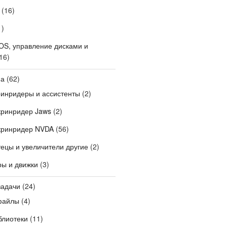
(16)
1)
OS, управление дисками и
16)
на
(62)
ринридеры и ассистенты
(2)
кринридер Jaws
(2)
кринридер NVDA
(56)
ецы и увеличители другие
(2)
ры и движки
(3)
задачи
(24)
файлы
(4)
блиотеки
(11)