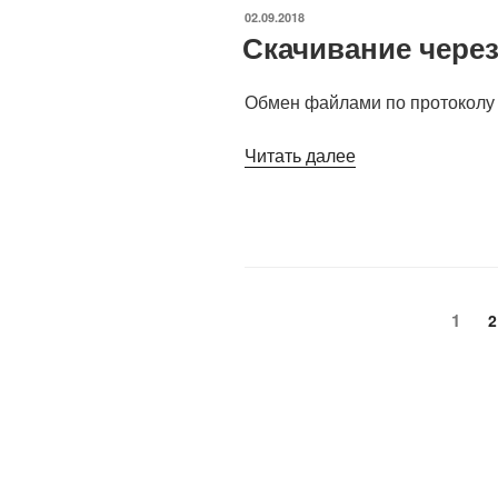
ОПУБЛИКОВАНО
02.09.2018
Скачивание чере
Обмен файлами по протоколу
«Скачивание
Читать далее
через
торрен-
трекеры»
Пагинация
Стра
1
С
2
записей