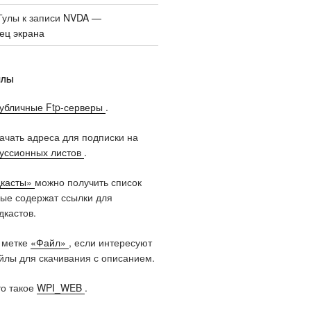
Тулы
к записи
NVDA —
ец экрана
ЙЛЫ
убличные Ftp-серверы
.
качать адреса для подписки на
куссионных листов
.
касты»
можно получить список
рые содержат ссылки для
дкастов.
 метке
«Файл»
, если интересуют
лы для скачивания с описанием.
то такое
WPI_WEB
.