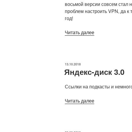
восьмой версии совсем стал н
проблем настроить VPN, да к 
год!
«VPN,
Читать далее
настройка
на
Windows
10»
ОПУБЛИКОВАНО
13.10.2018
Яндекс-диск 3.0
Ссылки на подкасты и немног
«Яндекс-
Читать далее
диск
3.0»