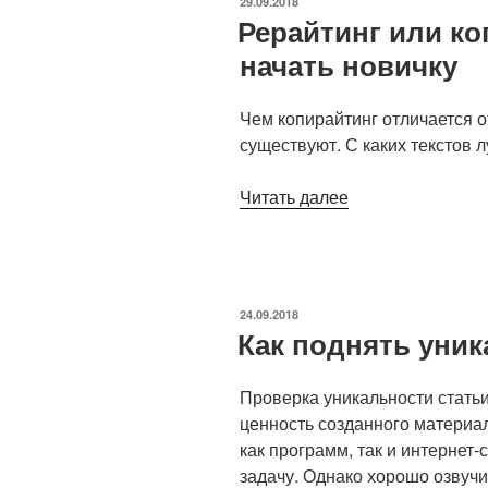
ОПУБЛИКОВАНО
29.09.2018
Рерайтинг или ко
начать новичку
Чем копирайтинг отличается о
существуют. С каких текстов 
«Рерайтинг
Читать далее
или
копирайтинг:
с
чего
ОПУБЛИКОВАНО
24.09.2018
начать
Как поднять уник
новичку»
Проверка уникальности стать
ценность созданного материа
как программ, так и интернет
задачу. Однако хорошо озвуч