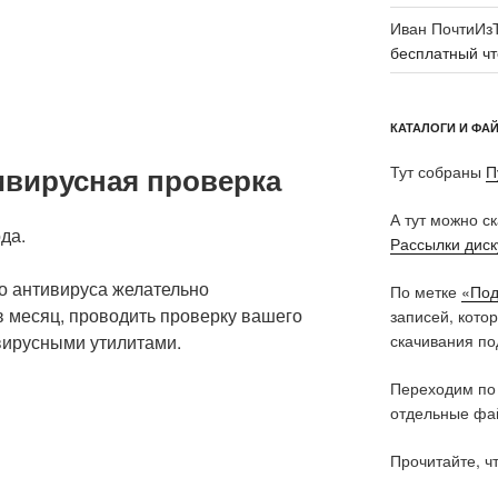
Иван ПочтиИз
бесплатный чт
КАТАЛОГИ И ФА
ивирусная проверка
Тут собраны
П
А тут можно с
да.
Рассылки дис
о антивируса желательно
По метке
«Под
в месяц, проводить проверку вашего
записей, кото
вирусными утилитами.
скачивания по
Переходим по
отдельные фай
Прочитайте, ч