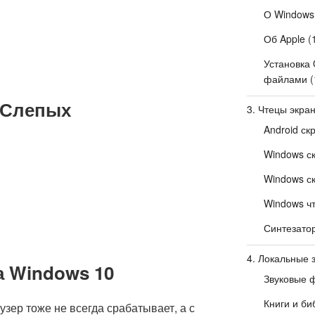
О Windows
Об Apple
(
Установка 
файлами
(
 Слепых
3. Чтецы экра
Android ск
Windows с
Windows с
Windows чт
Синтезато
4. Локальные 
а Windows 10
Звуковые 
Книги и би
узер тоже не всегда срабатывает, а с