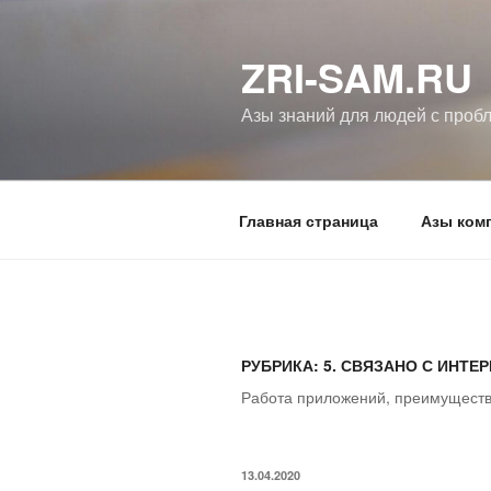
Перейти
к
ZRI-SAM.RU
содержимому
Азы знаний для людей с проб
Главная страница
Азы ком
РУБРИКА:
5. СВЯЗАНО С ИНТЕ
Работа приложений, преимуществ
ОПУБЛИКОВАНО
13.04.2020