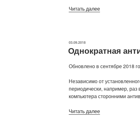
«Базовые
Читать далее
инструменты,
которые
сильно
облегчают
ОПУБЛИКОВАНО
03.09.2018
жизнь
Однократная ант
незрячему
копирайтеру»
Обновлено в сентябре 2018 го
Независимо от установленног
периодически, например, раз 
компьютера сторонними анти
«Однократная
Читать далее
антивирусная
проверка»