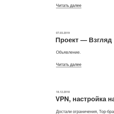
«Outlook
Читать далее
2010.
Настройка,
перенос
параметров
ОПУБЛИКОВАНО
07.03.2019
и
Проект — Взгляд
учётных
записей»
Объявление.
«Проект
Читать далее
—
Взгляд
Слепых»
ОПУБЛИКОВАНО
18.12.2018
VPN, настройка н
Достали ограничения, Тор-бра