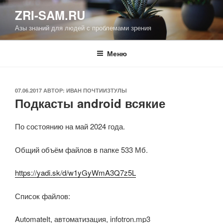
Перейти
ZRI-SAM.RU
к
Азы знаний для людей с проблемами зрения
содержимому
Меню
ОПУБЛИКОВАНО
07.06.2017
АВТОР:
ИВАН ПОЧТИИЗТУЛЫ
Подкасты android всякие
По состоянию на май 2024 года.
Общий объём файлов в папке 533 Мб.
https://yadi.sk/d/w1yGyWmA3Q7z5L
Список файлов:
AutomateIt, автоматизация, infotron.mp3