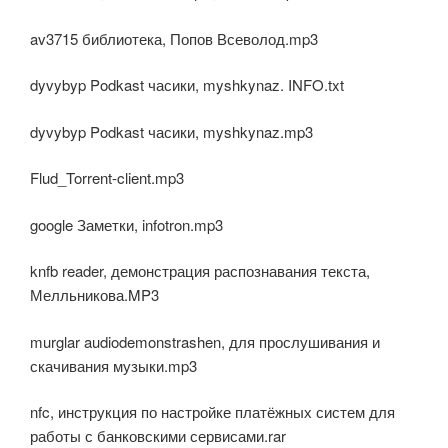
av3715 библиотека, Попов Всеволод.mp3
dyvybyp Podkast часики, myshkynaz. INFO.txt
dyvybyp Podkast часики, myshkynaz.mp3
Flud_Torrent-client.mp3
google Заметки, infotron.mp3
knfb reader, демонстрация распознавания текста,
Мелльникова.MP3
murglar audiodemonstrashen, для прослушивания и
скачивания музыки.mp3
nfc, инструкция по настройке платёжных систем для
работы с банковскими сервисами.rar