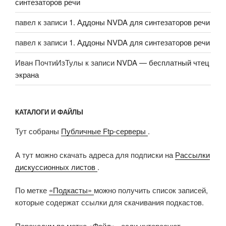
синтезаторов речи
павел
к записи
1. Аддоны NVDA для синтезаторов речи
павел
к записи
1. Аддоны NVDA для синтезаторов речи
Иван ПочтиИзТулы
к записи
NVDA — бесплатный чтец
экрана
КАТАЛОГИ И ФАЙЛЫ
Тут собраны
Публичные Ftp-серверы
.
А тут можно скачать адреса для подписки на
Рассылки
дискуссионных листов
.
По метке
«Подкасты»
можно получить список записей,
которые содержат ссылки для скачивания подкастов.
Переходим по метке
«Файл»
, если интересуют