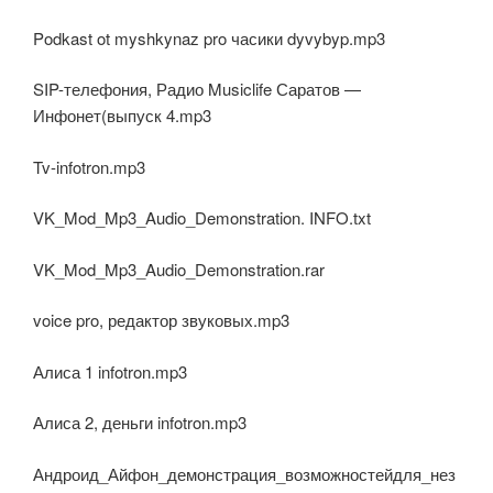
Podkast ot myshkynaz pro часики dyvybyp.mp3
SIP-телефония, Радио Musiclife Саратов —
Инфонет(выпуск 4.mp3
Tv-infotron.mp3
VK_Mod_Mp3_Audio_Demonstration. INFO.txt
VK_Mod_Mp3_Audio_Demonstration.rar
voice pro, редактор звуковых.mp3
Алиса 1 infotron.mp3
Алиса 2, деньги infotron.mp3
Андроид_Айфон_демонстрация_возможностейдля_нез