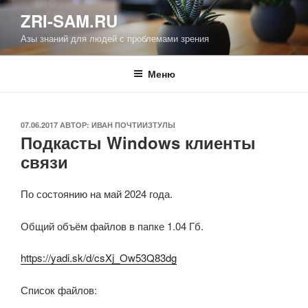
Перейти
ZRI-SAM.RU
к
Азы знаний для людей с проблемами зрения
содержимому
Меню
ОПУБЛИКОВАНО
07.06.2017
АВТОР:
ИВАН ПОЧТИИЗТУЛЫ
Подкасты Windows клиенты
связи
По состоянию на май 2024 года.
Общий объём файлов в папке 1.04 Гб.
https://yadi.sk/d/csXj_Ow53Q83dg
Список файлов: