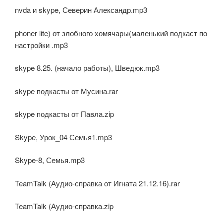
nvda и skype, Северин Александр.mp3
phoner lite) от злобного хомячары(маленький подкаст по
настройки .mp3
skype 8.25. (начало работы), Шведюк.mp3
skype подкасты от Мусина.rar
skype подкасты от Павла.zip
Skype, Урок_04 Семья1.mp3
Skype-8, Семья.mp3
TeamTalk (Аудио-справка от Игната 21.12.16).rar
TeamTalk (Аудио-справка.zip