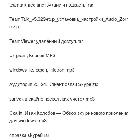
teamtalk все инструкции и подкасты.rar
TeamTalk_v5.32Setup_установка_настройки_Audio_Zorr
o.zip
TeamViewer удалённый доступ.rar
Unigram, Корнев.MP3
windows телефон, infotron.mp3
Аудитория 23, 24. Клиент связи Skype.zip
запуск в скайпе нескольких учёток.mp3
Скайп. Иван Колобов — Обзор skype нового поколения
для windows.mp3
справка skype8.rar