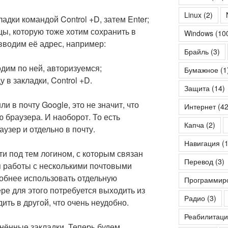
Linux
(2)
адки командой Control +D, затем Enter;
цы, которую тоже хотим сохранить в
Windows
(10
вводим её адрес, например:
Брайль
(3)
дим по ней, авторизуемся;
Бумажное
(1
 в закладки, Control +D.
Защита
(14)
 в почту Google, это не значит, что
Интернет
(42
браузера. И наоборот. То есть
Капча
(2)
аузер и отдельно в почту.
Навигация
(1
ти под тем логином, с которым связан
Перевод
(3)
я работы с несколькими почтовыми
обнее использовать отдельную
Программир
ре для этого потребуется выходить из
Радио
(3)
ить в другой, что очень неудобно.
Реабилитаци
ранённые закладки. Теперь будем