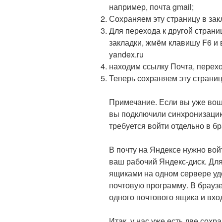
например, почта gmail;
Сохраняем эту страницу в закл
Для перехода к другой страни
закладки, жмём клавишу F6 и 
yandex.ru
находим ссылку Почта, перехо
Теперь сохраняем эту страницу
Примечание. Если вы уже вошли
вы подключили синхронизацию 
требуется войти отдельно в бр
В почту на Яндексе нужно вой
ваш рабочий Яндекс-диск. Дл
ящиками на одном сервере уд
почтовую программу. В браузе
одного почтового ящика и вход
Итак, у нас уже есть две сох