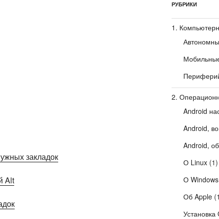
РУБРИКИ
1. Компьютерн
Автономны
Мобильные
Периферий
2. Операцион
Android на
Android, в
Android, о
нужных закладок
О Linux
(1)
 Alt
О Windows
Об Apple
(
адок
Установка 