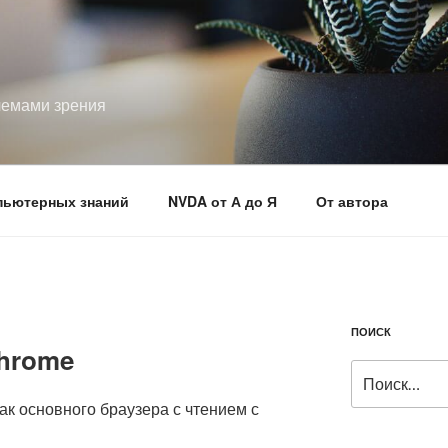
лемами зрения
пьютерных знаний
NVDA от А до Я
От автора
ПОИСК
chrome
Искать:
к основного браузера с чтением с