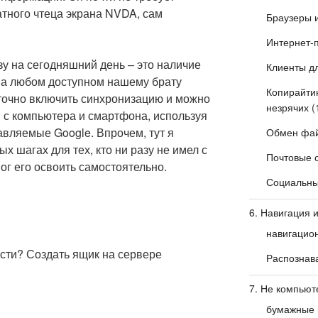
атного чтеца экрана NVDA, сам
Браузеры 
Интернет-
зу на сегодняшний день – это наличие
Клиенты дл
 на любом доступном нашему брату
Копирайтин
точно включить синхронизацию и можно
незрячих
(
 с компьютера и смартфона, используя
авляемые Google. Впрочем, тут я
Обмен фай
х шагах для тех, кто ни разу не имел с
Почтовые 
ог его освоить самостоятельно.
Социальные
6. Навигация 
навигацио
ести? Создать ящик на сервере
Распознав
7. Не компьют
бумажные 