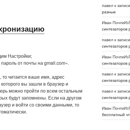
павел
к запис
разные
Иван ПочтиИз
нхронизацию
синтезаторов 
павел
к запис
синтезаторов 
дим Настройки;
Иван ПочтиИз
 пароль от почты на gmail.com».
синтезаторов 
павел
к запис
 то читается ваше имя, адрес
синтезаторов 
 которого вы зашли в браузер и
перь можно пройти по всем остальным
павел
к запис
рых будут запомнены. Если на другом
синтезаторов 
аузер и войти со своими данными, то
Иван ПочтиИз
томатически.
бесплатный чт