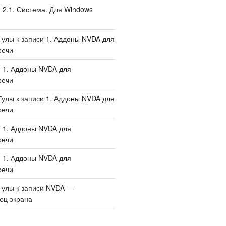
и
2.1. Система. Для Windows
Тулы
к записи
1. Аддоны NVDA для
речи
и
1. Аддоны NVDA для
речи
Тулы
к записи
1. Аддоны NVDA для
речи
и
1. Аддоны NVDA для
речи
и
1. Аддоны NVDA для
речи
Тулы
к записи
NVDA —
ец экрана