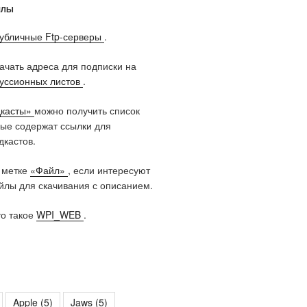
ЙЛЫ
убличные Ftp-серверы
.
качать адреса для подписки на
куссионных листов
.
касты»
можно получить список
рые содержат ссылки для
дкастов.
 метке
«Файл»
, если интересуют
лы для скачивания с описанием.
то такое
WPI_WEB
.
Apple
(5)
Jaws
(5)