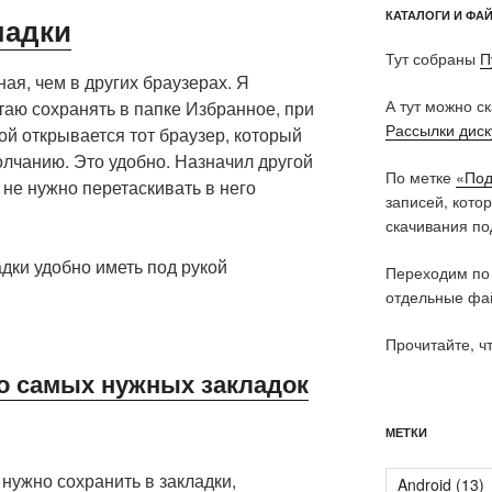
КАТАЛОГИ И ФА
ладки
Тут собраны
П
ная, чем в других браузерах. Я
А тут можно с
таю сохранять в папке Избранное, при
Рассылки дис
ой открывается тот браузер, который
олчанию. Это удобно. Назначил другой
По метке
«Под
не нужно перетаскивать в него
записей, кото
скачивания по
дки удобно иметь под рукой
Переходим по
отдельные фай
Прочитайте, ч
о самых нужных закладок
МЕТКИ
нужно сохранить в закладки,
Android
(13)