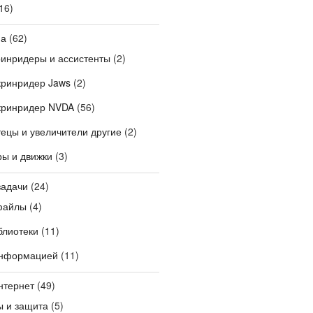
16)
на
(62)
ринридеры и ассистенты
(2)
кринридер Jaws
(2)
кринридер NVDA
(56)
ецы и увеличители другие
(2)
ры и движки
(3)
задачи
(24)
файлы
(4)
блиотеки
(11)
информацией
(11)
нтернет
(49)
ы и защита
(5)