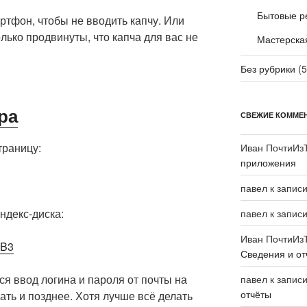
Бытовые р
ртфон, чтобы не вводить капчу. Или
лько продвинуты, что капча для вас не
Мастерска
Без рубрики
(5
ра
СВЕЖИЕ КОММЕ
траницу:
Иван ПочтиИз
приложения
павел
к запис
ндекс-диска:
павел
к запис
Иван ПочтиИз
zB3
Сведения и от
ся ввод логина и пароля от почты на
павел
к запис
отчёты
лать и позднее. Хотя лучше всё делать