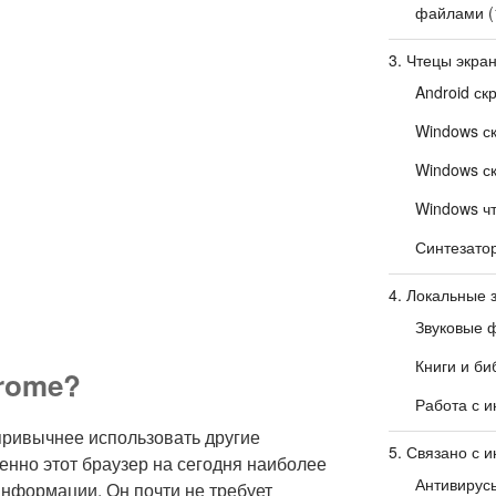
файлами
(
3. Чтецы экра
Android ск
Windows с
Windows с
Windows чт
Синтезато
4. Локальные 
Звуковые 
Книги и би
rome?
Работа с 
ривычнее использовать другие
5. Связано с и
менно этот браузер на сегодня наиболее
Антивирус
информации. Он почти не требует