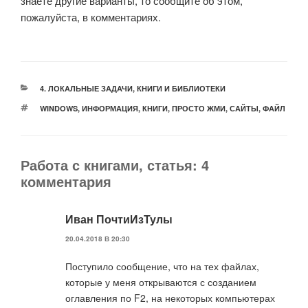
знаете другие варианты, то сообщите об этом,
пожалуйста, в комментариях.
РУБРИКИ
4. ЛОКАЛЬНЫЕ ЗАДАЧИ
,
КНИГИ И БИБЛИОТЕКИ
МЕТКИ
WINDOWS
,
ИНФОРМАЦИЯ
,
КНИГИ
,
ПРОСТО ЖМИ
,
САЙТЫ
,
ФАЙЛ
Работа с книгами, статья: 4
комментария
Иван ПочтиИзТулы
20.04.2018 В 20:30
Поступило сообщение, что на тех файлах,
которые у меня открываются с созданием
оглавления по F2, на некоторых компьютерах