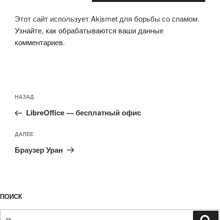
Этот сайт использует Akismet для борьбы со спамом.
Узнайте, как обрабатываются ваши данные
комментариев
.
Навигация
Предыдущая
НАЗАД
по
запись:
записям
LibreOffice — бесплатный офис
Следующая
ДАЛЕЕ
запись
Браузер Уран
ПОИСК
Искать:
По