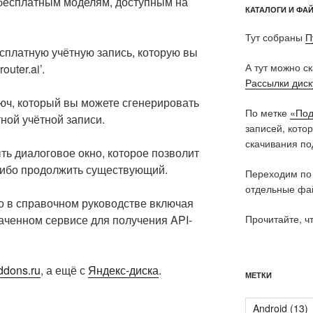
бесплатным моделям, доступным на
КАТАЛОГИ И ФА
Тут собраны
П
сплатную учётную запись, которую вы
А тут можно с
outer.ai’.
Рассылки дис
юч, который вы можете сгенерировать
По метке
«Под
ной учётной записи.
записей, кото
скачивания по
ть диалоговое окно, которое позволит
 либо продолжить существующий.
Переходим по
отдельные фай
 в справочном руководстве включая
аченном сервисе для получения API-
Прочитайте, ч
ddons.ru
, а ещё с
Яндекс-диска
.
МЕТКИ
Android
(13)