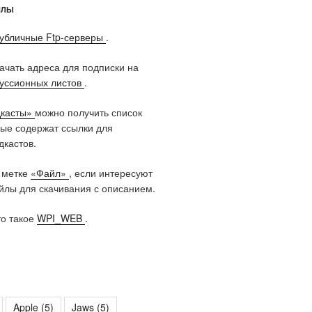
ЙЛЫ
убличные Ftp-серверы
.
качать адреса для подписки на
куссионных листов
.
касты»
можно получить список
рые содержат ссылки для
дкастов.
 метке
«Файл»
, если интересуют
лы для скачивания с описанием.
то такое
WPI_WEB
.
Apple
(5)
Jaws
(5)