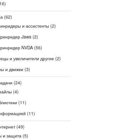
16)
на
(62)
ринридеры и ассистенты
(2)
кринридер Jaws
(2)
кринридер NVDA
(56)
ецы и увеличители другие
(2)
ры и движки
(3)
задачи
(24)
файлы
(4)
блиотеки
(11)
информацией
(11)
нтернет
(49)
ы и защита
(5)