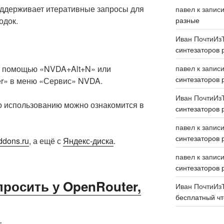
оддерживает итеративные запросы для
павел
к запис
одок.
разные
Иван ПочтиИз
синтезаторов 
 с помощью «NVDA+Alt+N» или
павел
к запис
синтезаторов 
er» в меню «Сервис» NVDA.
Иван ПочтиИз
о использованию можно ознакомится в
синтезаторов 
павел
к запис
синтезаторов 
ddons.ru
, а ещё с
Яндекс-диска
.
павел
к запис
синтезаторов 
просить у OpenRouter,
Иван ПочтиИз
бесплатный чт