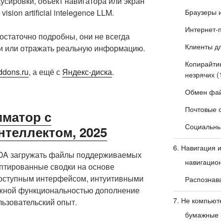
усировки, объект навигатора или экран
ion artificial intelegence LLM.
Браузеры 
Интернет-
остаточно подробны, они не всегда
Клиенты дл
и или отражать реальную информацию.
Копирайтин
ddons.ru
, а ещё с
Яндекс-диска
.
незрячих
(
Обмен фай
Почтовые 
мматор с
Социальные
нтеллектом, 2025
6. Навигация 
DA загружать файлы поддерживаемых
навигацио
птированные сводки на основе
доступным интерфейсом, интуитивными
Распознав
жной функциональностью дополнение
7. Не компьют
ьзовательский опыт.
бумажные 