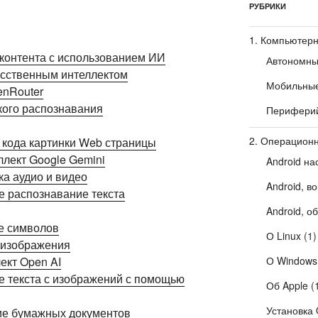
РУБРИКИ
1. Компьютерн
ь контента с использованием ИИ
Автономны
кусственным интеллектом
Мобильные
enRouter
кого распознавания
Периферий
2. Операцион
е кода картинки Web страницы
лект Google Gemini
Android на
ка аудио и видео
Android, в
е распознавание текста
Android, о
ие символов
О Linux
(1)
з изображения
ект Open AI
О Windows
е текста с изображений с помощью
Об Apple
(
Установка 
ние бумажных документов