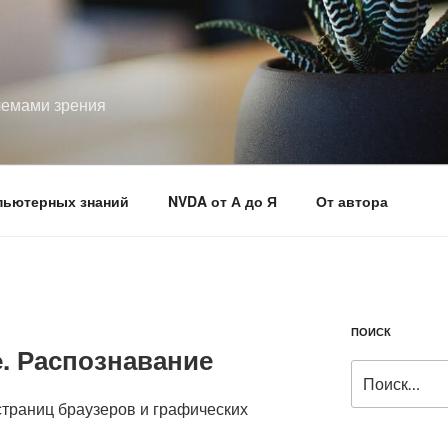
лемами зрения
пьютерных знаний
NVDA от А до Я
От автора
ПОИСК
ne. Распознавание
Искать:
траниц браузеров и графических