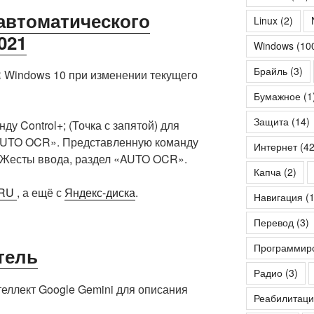
 автоматического
Linux
(2)
021
Windows
(10
Брайль
(3)
 Windows 10 при изменении текущего
Бумажное
(1
Защита
(14)
у Control+; (Точка с запятой) для
AUTO OCR». Представленную команду
Интернет
(42
 Жесты ввода, раздел «AUTO OCR».
Капча
(2)
.RU
, а ещё с
Яндекс-диска
.
Навигация
(1
Перевод
(3)
Программир
атель
Радио
(3)
еллект Google Gemini для описания
Реабилитаци