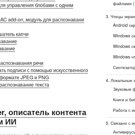
файлами
(
для управления блобами с одним
3. Чтецы экра
BIAC add-on, модуль для распознавани
Android ск
шатель капчи
Windows с
навание
Windows с
навание
Windows чт
распознавания речи
Синтезато
ать подписи с помощью искусственного
в формате JPEG и PNG
4. Локальные 
распознавание текста
Звуковые 
Книги и би
er, описатель контента
Работа с 
м ИИ
5. Связано с и
Антивирус