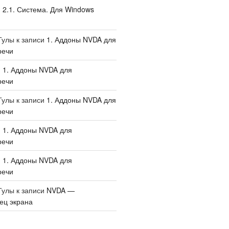
и
2.1. Система. Для Windows
Тулы
к записи
1. Аддоны NVDA для
речи
и
1. Аддоны NVDA для
речи
Тулы
к записи
1. Аддоны NVDA для
речи
и
1. Аддоны NVDA для
речи
и
1. Аддоны NVDA для
речи
Тулы
к записи
NVDA —
ец экрана