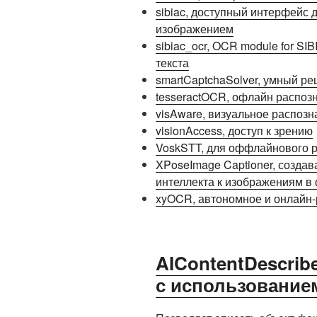
sibiac, доступный интерфейс 
изображением
sibiac_ocr, OCR module for SI
текста
smartCaptchaSolver, умный ре
tesseractOCR, офлайн распоз
visAware, визуальное распоз
visionAccess, доступ к зрению
VoskSTT, для оффлайнового 
XPoseImage Captioner, создав
интеллекта к изображениям 
xyOCR, автономное и онлайн-
AIContentDescrib
с использование