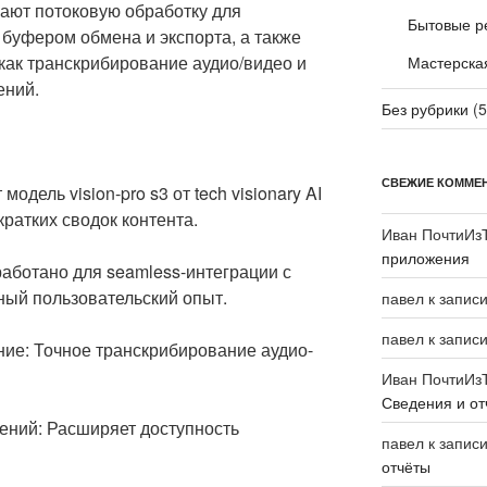
ают потоковую обработку для
Бытовые р
 буфером обмена и экспорта, а также
как транскрибирование аудио/видео и
Мастерска
ений.
Без рубрики
(5
СВЕЖИЕ КОММЕ
дель vision-pro s3 от tech visionary AI
кратких сводок контента.
Иван ПочтиИз
приложения
аботано для seamless-интеграции с
ый пользовательский опыт.
павел
к запис
павел
к запис
ие: Точное транскрибирование аудио-
Иван ПочтиИз
Сведения и от
жений: Расширяет доступность
павел
к запис
отчёты