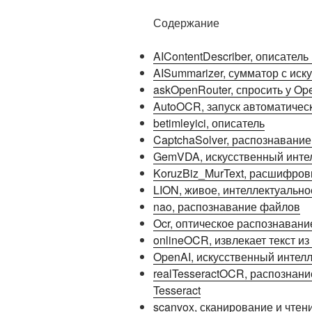
Содержание
AIContentDescriber, описател
AISummarizer, сумматор с ис
askOpenRouter, спросить у Op
AutoOCR, запуск автоматичес
betimleyici, описатель
CaptchaSolver, распознавани
GemVDA, искусственный интел
KoruzBiz_MurText, расшифров
LION, живое, интеллектуально
nao, распознавание файлов
Ocr, оптическое распознаван
onlineOCR, извлекает текст и
OpenAI, искусственный интелл
realTesseractOCR, распознани
Tesseract
scanvox, сканирование и чте