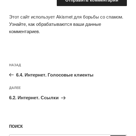
Этот сайт использует Akismet для борьбы со спамом.
Узнайте, как обрабатываются ваши данные
комментариев
.
Навигация
Предыдущая
НАЗАД
по
запись:
записям
6.4. Интернет. Голосовые клиенты
Следующая
ДАЛЕЕ
запись
6.2. Интернет. Ссылки
ПОИСК