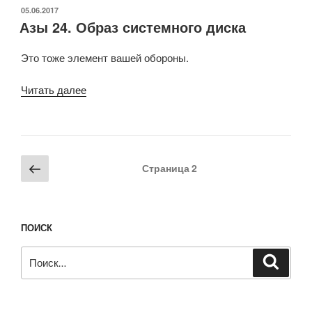
8»
ОПУБЛИКОВАНО
05.06.2017
Азы 24. Образ системного диска
Это тоже элемент вашей обороны.
«Азы
Читать далее
24.
Образ
системного
диска»
Пагинация
Предыдущая
Страница
2
записей
страница
ПОИСК
Искать:
Поиск