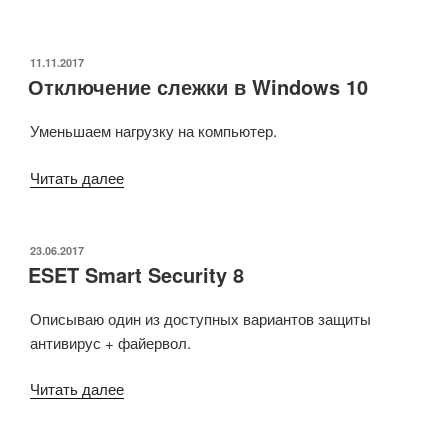
Google
chrome»
ОПУБЛИКОВАНО
11.11.2017
Отключение слежки в Windows 10
Уменьшаем нагрузку на компьютер.
«Отключение
Читать далее
слежки
в
Windows
ОПУБЛИКОВАНО
23.06.2017
ESET Smart Security 8
10»
Описываю один из доступных вариантов защиты
антивирус + файервол.
«ESET
Читать далее
Smart
Security