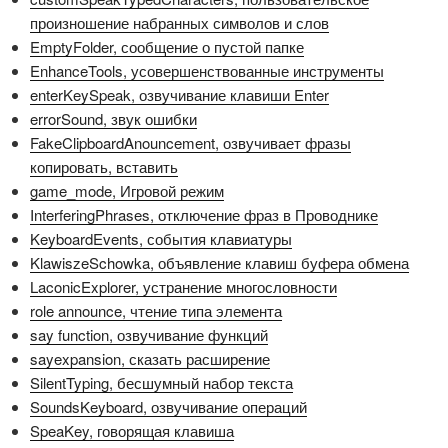
произношение набранных символов и слов
EmptyFolder, сообщение о пустой папке
EnhanceTools, усовершенствованные инструменты
enterKeySpeak, озвучивание клавиши Enter
errorSound, звук ошибки
FakeClipboardAnouncement, озвучивает фразы
копировать, вставить
game_mode, Игровой режим
InterferingPhrases, отключение фраз в Проводнике
KeyboardEvents, события клавиатуры
KlawiszeSchowka, объявление клавиш буфера обмена
LaconicExplorer, устранение многословности
role announce, чтение типа элемента
say function, озвучивание функций
sayexpansion, сказать расширение
SilentTyping, бесшумный набор текста
SoundsKeyboard, озвучивание операций
SpeaKey, говорящая клавиша