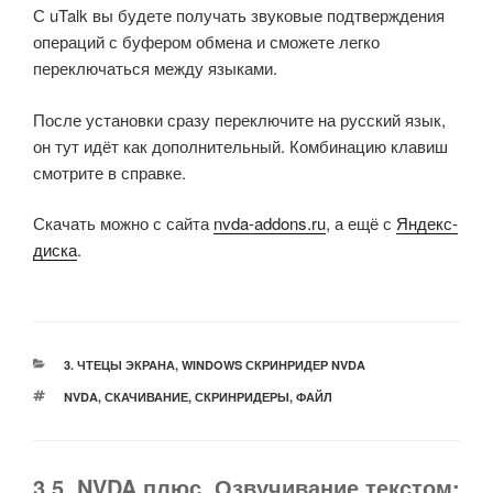
С uTalk вы будете получать звуковые подтверждения
операций с буфером обмена и сможете легко
переключаться между языками.
После установки сразу переключите на русский язык,
он тут идёт как дополнительный. Комбинацию клавиш
смотрите в справке.
Скачать можно с сайта
nvda-addons.ru
, а ещё с
Яндекс-
диска
.
РУБРИКИ
3. ЧТЕЦЫ ЭКРАНА
,
WINDOWS СКРИНРИДЕР NVDA
МЕТКИ
NVDA
,
СКАЧИВАНИЕ
,
СКРИНРИДЕРЫ
,
ФАЙЛ
3.5. NVDA плюс. Озвучивание текстом: