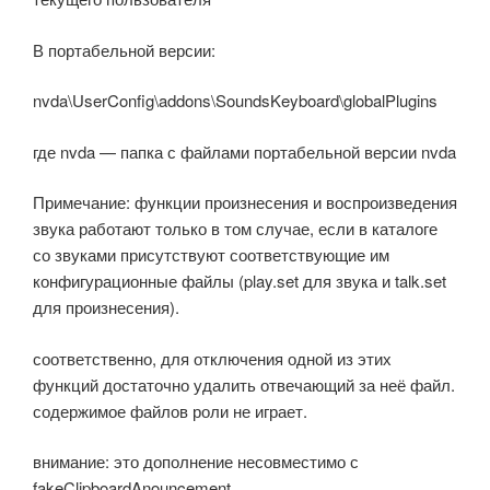
В портабельной версии:
nvda\UserConfig\addons\SoundsKeyboard\globalPlugins
где nvda — папка с файлами портабельной версии nvda
Примечание: функции произнесения и воспроизведения
звука работают только в том случае, если в каталоге
со звуками присутствуют соответствующие им
конфигурационные файлы (play.set для звука и talk.set
для произнесения).
соответственно, для отключения одной из этих
функций достаточно удалить отвечающий за неё файл.
содержимое файлов роли не играет.
внимание: это дополнение несовместимо с
fakeClipboardAnouncement.