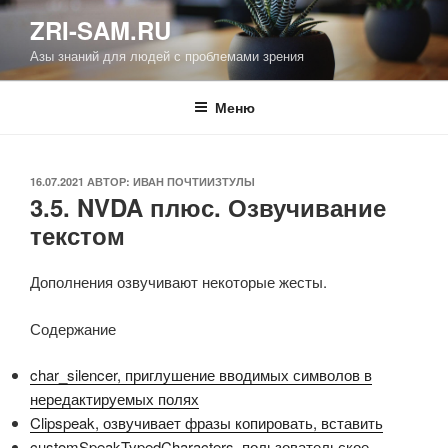
Перейти
ZRI-SAM.RU
к
Азы знаний для людей с проблемами зрения
содержимому
Меню
ОПУБЛИКОВАНО
16.07.2021
АВТОР:
ИВАН ПОЧТИИЗТУЛЫ
3.5. NVDA плюс. Озвучивание
текстом
Дополнения озвучивают некоторые жесты.
Содержание
char_silencer, приглушение вводимых символов в
нередактируемых полях
Clipspeak, озвучивает фразы копировать, вставить
customSpeakTypedCharacters, пользовательское