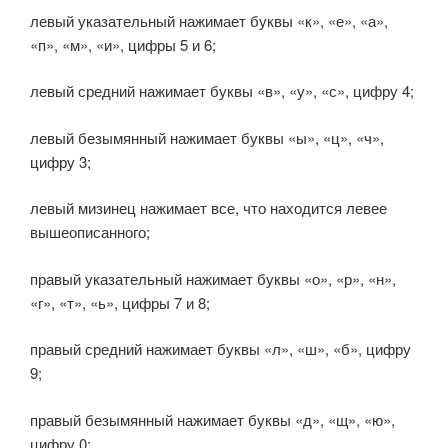
левый указательный нажимает буквы «к», «е», «а»,
«п», «м», «и», цифры 5 и 6;
левый средний нажимает буквы «в», «у», «с», цифру 4;
левый безымянный нажимает буквы «ы», «ц», «ч»,
цифру 3;
левый мизинец нажимает все, что находится левее
вышеописанного;
правый указательный нажимает буквы «о», «р», «н»,
«г», «т», «ь», цифры 7 и 8;
правый средний нажимает буквы «л», «ш», «б», цифру
9;
правый безымянный нажимает буквы «д», «щ», «ю»,
цифру 0;