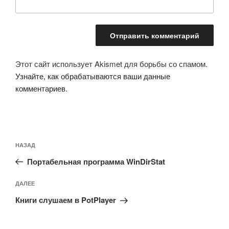
Этот сайт использует Akismet для борьбы со спамом.
Узнайте, как обрабатываются ваши данные
комментариев
.
Навигация
Предыдущая
НАЗАД
по
запись:
записям
Портабельная программа WinDirStat
Следующая
ДАЛЕЕ
запись
Книги слушаем в PotPlayer