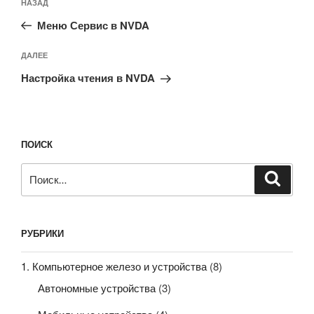
Предыдущая
НАЗАД
по
запись:
записям
Меню Сервис в NVDA
Следующая
ДАЛЕЕ
запись
Настройка чтения в NVDA
ПОИСК
Искать:
Поиск
РУБРИКИ
1. Компьютерное железо и устройства
(8)
Автономные устройства
(3)