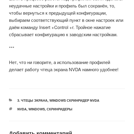
неудачные настройки и профиль был сохранён, то,
чтобы вернуться к предыдущей конфигурации,
выбираем соответствующий пункт в окне настроек или
даём команду Insert +Control +r. Тройное нажатие
сбрасывает конфигурацию к заводским настройкам.
***
Нет, что ни говорите, а использование профилей
делает работу чтеца экрана NVDA намного удобнее!
РУБРИКИ
3. ЧТЕЦЫ ЭКРАНА
,
WINDOWS СКРИНРИДЕР NVDA
МЕТКИ
NVDA
,
WINDOWS
,
СКРИНРИДЕРЫ
Добавить комментарий