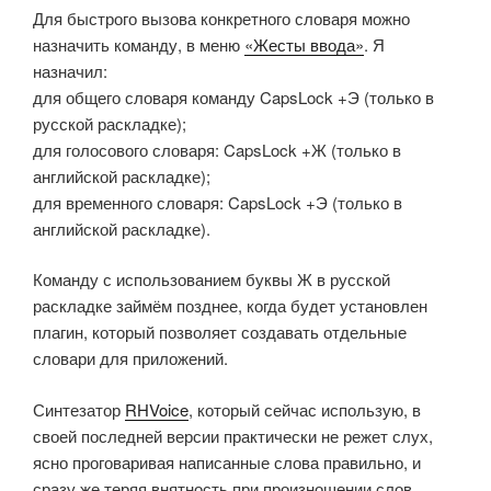
Для быстрого вызова конкретного словаря можно
назначить команду, в меню
«Жесты ввода»
. Я
назначил:
для общего словаря команду CapsLock +Э (только в
русской раскладке);
для голосового словаря: CapsLock +Ж (только в
английской раскладке);
для временного словаря: CapsLock +Э (только в
английской раскладке).
Команду с использованием буквы Ж в русской
раскладке займём позднее, когда будет установлен
плагин, который позволяет создавать отдельные
словари для приложений.
Синтезатор
RHVoice
, который сейчас использую, в
своей последней версии практически не режет слух,
ясно проговаривая написанные слова правильно, и
сразу же теряя внятность при произношении слов,