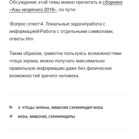
Обсуждение этой темы можно прочитать в
сборнике
«Азы незрячего 2018»
, по пути:
\Вопрос-ответ\4. Локальные задачи\работа с
информацией\Работа с отдельными символами,
ответы.htm
Таким образом, грамотно пользуясь возможностями
чтеца экрана, можно получать максимально
правильную информацию даже без физических
возможностей зрячего человека.
РУБРИКИ
3. ЧТЕЦЫ ЭКРАНА
,
WINDOWS СКРИНРИДЕР NVDA
МЕТКИ
NVDA
,
WINDOWS
,
СКРИНРИДЕРЫ