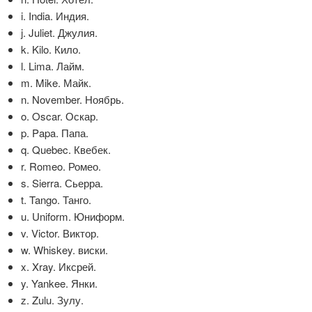
i. India. Индия.
j. Juliet. Джулия.
k. Kilo. Кило.
l. Lima. Лайм.
m. Mike. Майк.
n. November. Ноябрь.
o. Oscar. Оскар.
p. Papa. Папа.
q. Quebec. Квебек.
r. Romeo. Ромео.
s. Sierra. Сьерра.
t. Tango. Танго.
u. Uniform. Юниформ.
v. Victor. Виктор.
w. Whiskey. виски.
x. Xray. Иксрей.
y. Yankee. Янки.
z. Zulu. Зулу.