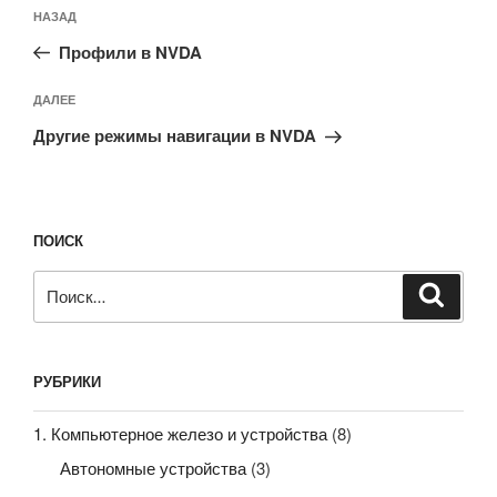
Навигация
Предыдущая
НАЗАД
по
запись:
записям
Профили в NVDA
Следующая
ДАЛЕЕ
запись
Другие режимы навигации в NVDA
ПОИСК
Искать:
Поиск
РУБРИКИ
1. Компьютерное железо и устройства
(8)
Автономные устройства
(3)